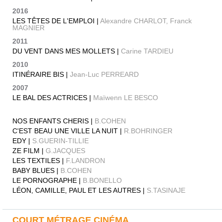
2016
LES TÊTES DE L'EMPLOI |
Alexandre CHARLOT, Franck
MAGNIER
2011
DU VENT DANS MES MOLLETS |
Carine TARDIEU
2010
ITINÉRAIRE BIS |
Jean-Luc PERREARD
2007
LE BAL DES ACTRICES |
Maïwenn LE BESCO
NOS ENFANTS CHERIS |
B.COHEN
C'EST BEAU UNE VILLE LA NUIT |
R.BOHRINGER
EDY |
S.GUERIN-TILLIE
ZE FILM |
G.JACQUES
LES TEXTILES |
F.LANDRON
BABY BLUES |
B.COHEN
LE PORNOGRAPHE |
B.BONELLO
LÉON, CAMILLE, PAUL ET LES AUTRES |
S.TASINAJE
COURT MÉTRAGE CINÉMA