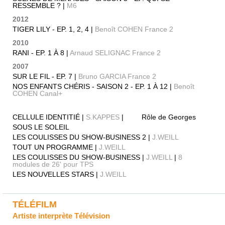
RESSEMBLE ? |
M6
2012
TIGER LILY - EP. 1, 2, 4 |
Benoît COHEN France 2
2010
RANI - EP. 1 À 8 |
Arnaud SELIGNAC France 2
2007
SUR LE FIL - EP. 7 |
Bruno GARCIA France 2
NOS ENFANTS CHÉRIS - SAISON 2 - EP. 1 À 12 |
Benoît
COHEN Canal+
CELLULE IDENTITIÉ |
S.KAPPES
| Rôle de Georges
SOUS LE SOLEIL
LES COULISSES DU SHOW-BUSINESS 2 |
J.WEILL
TOUT UN PROGRAMME |
J.WEILL
LES COULISSES DU SHOW-BUSINESS |
J.WEILL
|
8
modules de 26' pour TPS
LES NOUVELLES STARS |
J.WEILL
TÉLÉFILM
Artiste interprète Télévision