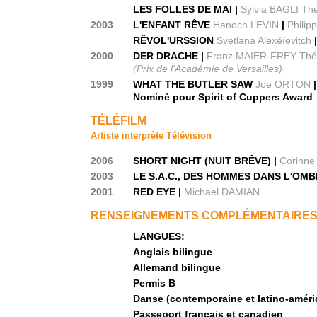
LES FOLLES DE MAI |
Sylvia BAGLI Thé
2003
L'ENFANT RÊVE
Hanoch LEVIN
|
Philip
RÊVOL'URSSION
Svetlana Alexéïevitch
2000
DER DRACHE |
Franz MAIER-FREY Théât
(Prix de l'Académie de Versailles)
1999
WHAT THE BUTLER SAW
Joe ORTON
Nominé pour Spirit of Cuppers Award
TÉLÉFILM
Artiste interprète Télévision
2006
SHORT NIGHT (NUIT BRÊVE) |
Corinne
2003
LE S.A.C., DES HOMMES DANS L'OMB
2001
RED EYE |
Michael DAMIAN
RENSEIGNEMENTS COMPLÉMENTAIRE
LANGUES:
Anglais bilingue
Allemand bilingue
Permis B
Danse (contemporaine et latino-améric
Passeport français et canadien