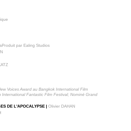
tique
Produit par Ealing Studios
EN
KATZ
x New Voices Award au Bangkok International Film
n International Fantastic Film Festival; Nominé Grand
GES DE L'APOCALYPSE |
Olivier DAHAN
H