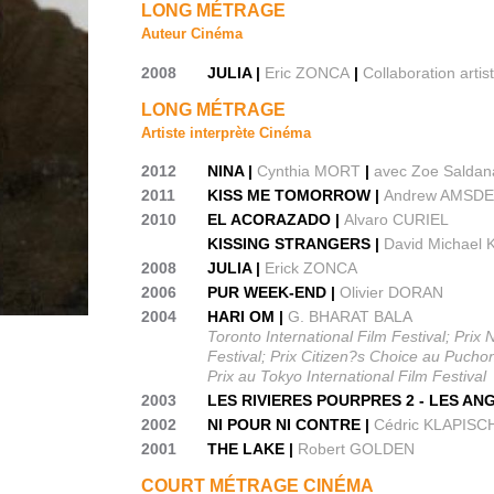
LONG MÉTRAGE
Auteur Cinéma
2008
JULIA |
Eric ZONCA
|
Collaboration artis
LONG MÉTRAGE
Artiste interprète Cinéma
2012
NINA |
Cynthia MORT
|
avec Zoe Saldana
2011
KISS ME TOMORROW |
Andrew AMSD
2010
EL ACORAZADO |
Alvaro CURIEL
KISSING STRANGERS |
David Michael 
2008
JULIA |
Erick ZONCA
2006
PUR WEEK-END |
Olivier DORAN
2004
HARI OM |
G. BHARAT BALA
Toronto International Film Festival; Pri
Festival; Prix Citizen?s Choice au Pucho
Prix au Tokyo International Film Festival
2003
LES RIVIERES POURPRES 2 - LES AN
2002
NI POUR NI CONTRE |
Cédric KLAPISC
2001
THE LAKE |
Robert GOLDEN
COURT MÉTRAGE CINÉMA