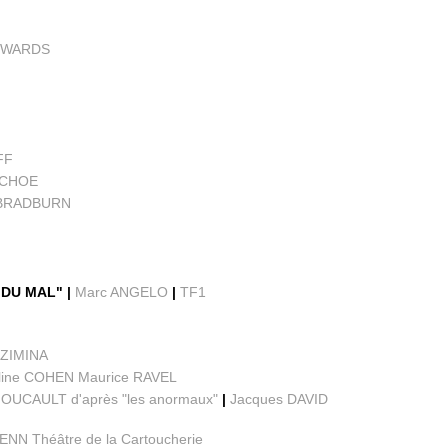
EDWARDS
FF
s CHOE
 BRADBURN
 DU MAL" |
Marc ANGELO
|
TF1
a ZIMINA
line COHEN Maurice RAVEL
FOUCAULT d'après "les anormaux"
|
Jacques DAVID
ENN Théâtre de la Cartoucherie