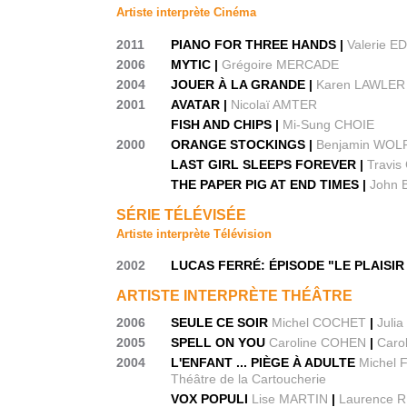
Artiste interprète Cinéma
2011
PIANO FOR THREE HANDS |
Valerie 
2006
MYTIC |
Grégoire MERCADE
2004
JOUER À LA GRANDE |
Karen LAWLER
2001
AVATAR |
Nicolaï AMTER
FISH AND CHIPS |
Mi-Sung CHOIE
2000
ORANGE STOCKINGS |
Benjamin WOL
LAST GIRL SLEEPS FOREVER |
Travi
THE PAPER PIG AT END TIMES |
John
SÉRIE TÉLÉVISÉE
Artiste interprète Télévision
2002
LUCAS FERRÉ: ÉPISODE "LE PLAISIR
ARTISTE INTERPRÈTE THÉÂTRE
2006
SEULE CE SOIR
Michel COCHET
|
Juli
2005
SPELL ON YOU
Caroline COHEN
|
Caro
2004
L'ENFANT ... PIÈGE À ADULTE
Michel 
Théâtre de la Cartoucherie
VOX POPULI
Lise MARTIN
|
Laurence R