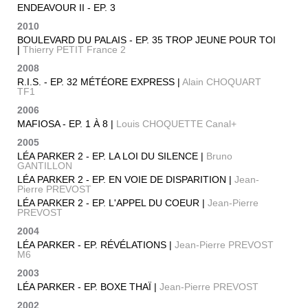
ENDEAVOUR II - EP. 3
2010
BOULEVARD DU PALAIS - EP. 35 TROP JEUNE POUR TOI
|
Thierry PETIT France 2
2008
R.I.S. - EP. 32 MÉTÉORE EXPRESS |
Alain CHOQUART
TF1
2006
MAFIOSA - EP. 1 À 8 |
Louis CHOQUETTE Canal+
2005
LÉA PARKER 2 - EP. LA LOI DU SILENCE |
Bruno
GANTILLON
LÉA PARKER 2 - EP. EN VOIE DE DISPARITION |
Jean-
Pierre PREVOST
LÉA PARKER 2 - EP. L'APPEL DU COEUR |
Jean-Pierre
PREVOST
2004
LÉA PARKER - EP. RÉVÉLATIONS |
Jean-Pierre PREVOST
M6
2003
LÉA PARKER - EP. BOXE THAÏ |
Jean-Pierre PREVOST
2002