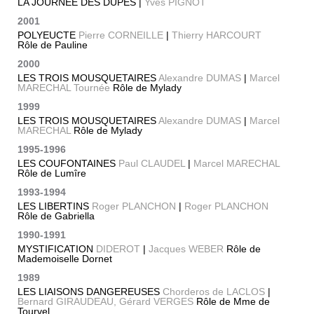
LA JOURNÉE DES DUPES |
Yves PIGNOT
2001
POLYEUCTE
Pierre CORNEILLE
|
Thierry HARCOURT
Rôle de Pauline
2000
LES TROIS MOUSQUETAIRES
Alexandre DUMAS
|
Marcel
MARECHAL Tournée
Rôle de Mylady
1999
LES TROIS MOUSQUETAIRES
Alexandre DUMAS
|
Marcel
MARECHAL
Rôle de Mylady
1995-1996
LES COUFONTAINES
Paul CLAUDEL
|
Marcel MARECHAL
Rôle de Lumîre
1993-1994
LES LIBERTINS
Roger PLANCHON
|
Roger PLANCHON
Rôle de Gabriella
1990-1991
MYSTIFICATION
DIDEROT
|
Jacques WEBER
Rôle de
Mademoiselle Dornet
1989
LES LIAISONS DANGEREUSES
Chorderos de LACLOS
|
Bernard GIRAUDEAU, Gérard VERGES
Rôle de Mme de
Tourvel