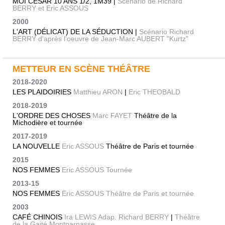
MOI CÉSAR 10 ANS 1/2, 1M39 |
Scénario de Richard
BERRY et Eric ASSOUS
2000
L'ART (DÉLICAT) DE LA SÉDUCTION |
Scénario Richard
BERRY d'après l'oeuvre de Jean-Marc AUBERT "Kurtz"
METTEUR EN SCÈNE THÉÂTRE
2018-2020
LES PLAIDOIRIES
Matthieu ARON
|
Eric THEOBALD
2018-2019
L'ORDRE DES CHOSES
Marc FAYET
Théâtre de la
Michodière et tournée
2017-2019
LA NOUVELLE
Eric ASSOUS
Théâtre de Paris et tournée
2015
NOS FEMMES
Eric ASSOUS Tournée
2013-15
NOS FEMMES
Eric ASSOUS Théâtre de Paris et tournée
2003
CAFÉ CHINOIS
Ira LEWIS Adap. Richard BERRY
|
Théâtre
de la Gaité Montparnasse