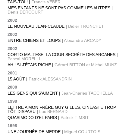
TAIS-TOI ! |
Francis VEBER
MES ENFANTS NE SONT PAS COMME LES AUTRES |
Denis DERCOURT
2002
LE NOUVEAU JEAN-CLAUDE |
Didier TRONCHET
2002
ENTRE CHIENS ET LOUPS |
Alexandre ARCADY
2002
CORTO MALTESE, LA COUR SECRÈTE DES ARCANES |
Pascal MORELLI
AH ! SI J’ÉTAIS RICHE |
Gérard BITTON et Michel MUNZ
2001
15 AOÛT |
Patrick ALESSANDRIN
2000
LES GENS QUI S'AIMENT |
Jean-Charles TACCHELLA
1999
LETTRE A MON FRÈRE GUY GILLES, CINÉASTE TROP
TÔT DISPARU |
Luc BERNARD
QUASIMODO D'EL PARIS |
Patrick TIMSIT
1998
UNE JOURNÉE DE MERDE |
Miguel COURTOIS