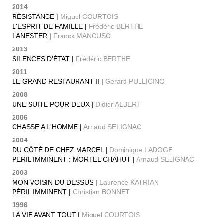
2014
RÉSISTANCE |
Miguel COURTOIS
L'ESPRIT DE FAMILLE |
Frédéric BERTHE
LANESTER |
Franck MANCUSO
2013
SILENCES D’ÉTAT |
Frédéric BERTHE
2011
LE GRAND RESTAURANT II |
Gerard PULLICINO
2008
UNE SUITE POUR DEUX |
Didier ALBERT
2006
CHASSE A L'HOMME |
Arnaud SELIGNAC
2004
DU CÔTÉ DE CHEZ MARCEL |
Dominique LADOGE
PERIL IMMINENT : MORTEL CHAHUT |
Arnaud SELIGNAC
2003
MON VOISIN DU DESSUS |
Laurence KATRIAN
PÉRIL IMMINENT |
Christian BONNET
1996
LA VIE AVANT TOUT |
Miguel COURTOIS