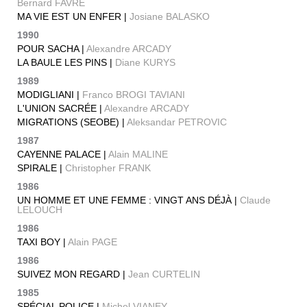
Bernard FAVRE
MA VIE EST UN ENFER |
Josiane BALASKO
1990
POUR SACHA |
Alexandre ARCADY
LA BAULE LES PINS |
Diane KURYS
1989
MODIGLIANI |
Franco BROGI TAVIANI
L'UNION SACRÉE |
Alexandre ARCADY
MIGRATIONS (SEOBE) |
Aleksandar PETROVIC
1987
CAYENNE PALACE |
Alain MALINE
SPIRALE |
Christopher FRANK
1986
UN HOMME ET UNE FEMME : VINGT ANS DÉJÀ |
Claude
LELOUCH
1986
TAXI BOY |
Alain PAGE
1986
SUIVEZ MON REGARD |
Jean CURTELIN
1985
SPÉCIAL POLICE |
Michel VIANEY