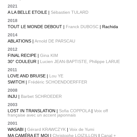
2021
A LA BELLE ETOILE |
Sébastien TULARD
2018
TOUT LE MONDE DEBOUT |
Franck DUBOSC
| Rachida
2014
ABLATIONS |
Arnold DE PARSCAU
2012
FINAL RECIPE |
Gina KIM
30° COULEUR |
Lucien JEAN-BAPTISTE, Philippe LARUE
2011
LOVE AND BRUISE |
Lou YE
SWITCH |
Frédéric SCHOENDOERFFER
2008
INJU |
Barbet SCHROEDER
2003
LOST IN TRANSLATION |
Sofia COPPOLA
|
Voix off
française avec un accent japonnais
2001
WASABI |
Gérard KRAWCZYK
|
Voix de Yumi
MA CAMÉRA ET MOI |
Christophe LOIZILLON
|
Canal +