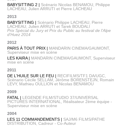
BABYSITTING 2 |
Scénario Nicolas BENAMOU, Philippe
LACHEAU, Julien ARRUTI et Pierre LACHEAU
2013
BABYSITTING |
Scénario Philippe LACHEAU, Pierre
LACHEAU, Julien ARRUTI et Tarek BOUDALI
Prix Spécial du Jury et Prix du Public au festival de l'Alpe
d'Huez 2014
2012
PARIS À TOUT PRIX |
MANDARIN CINEMA/GAUMONT,
Superviseur mise en scène
LES KAIRA |
MANDARIN CINEMA/GAUMONT, Superviseur
mise en scène
2011
DE L'HUILE SUR LE FEU |
RECIFILMS/TF1 DA/UGC,
Scénario Cécile SELLAM, Jérôme BORENSTEJN, Romain
LEVY, Mathieu OULLION et Nicolas BENAMOU
2009
FATAL |
LEGENDE FILM/STUDIO 37/UNIVERSAL
PICTURES INTERNATIONAL, Réalisateur 2ème équipe -
Superviseur mise en scène
2004
LES 11 COMMANDEMENTS |
SAJ/M6 FILMS/PATHE
DISTRIBUTION, Cadreur - Co-Auteur