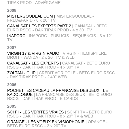
TIRAK PROD - ADVERGAME
2008
MISTERGOODEAL.COM |
MISTERGOODEAL -
FRED&FARID - 6 x 20'' TV
CANALSAT LES EXPERTS PART 2 |
CANASAL - BETC
EURO RSCG - DAK TIRAK PROD - 4 x 30'' TV
INAPORC |
INAPORC - PUBLICIS - SEQUENCIS - 3 x 12''
TV
2007
VIRGIN 17 & VIRGIN RADIO |
VIRGIN - HEMISPHERE
DROIT - WANDA - 2 x 20'' TV & WEB
CANALSAT - LES EXPERTS |
CANALSAT - BETC EURO
RSCG - DAK TIRAK PROD - 4 x 30'' TV
ZOLTAN - CLIP |
CREDIT AGRICOLE - BETC EURO RSCG
- DAK TIRAK PROD - 2'40'' WEB
2006
POCHETTES CADEAU LA FRANCAISE DES JEUX - LE
KADOLOGUE |
LA FRANCAISE DES JEUX - BETC EURO
RSCG - DAK TIRAK PROD - E-CARDS
2005
SCI FI - LES VERITES VRAIES |
SCI-FI TV - BETC EURO
RSCG - DAK TIRAK PROD - 8 x 20'' TV & WEB
ORANGE - LES VOEUX EN VISIOPHONIE |
ORANGE -
BETC EURO RSCG - 2 x 20'' TV