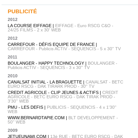
PUBLICITÉ
2012
LA COURSE EIFFAGE |
EIFFAGE - Euro RSCG C&O -
24/25 FILMS - 2 x 30' WEB
2012
CARREFOUR - DÉFIS EQUIPE DE FRANCE |
CARREFOUR - Publicis ACTIV - SEQUENCIS - 5 x 30'' TV
2011
BOULANGER - HAPPY TECHNOLOGY |
BOULANGER -
Publicis ACTIV - SEQUENCIS - 3 x 30'' TV
2010
CANALSAT INITIAL - LA BRAGUETTE |
CANALSAT - BETC
EURO RSCG - DAK TIRARK PROD - 30'' TV
CREDIT AGRICOLE - CLIP JEUNES & ACTIFS |
CREDIT
AGRICOLE - BETC EURO RSCG - DAK TIRAK PROD -
3'30'' WEB
PMU - LES DEFIS |
PUBLICIS - SEQUENCIS - 4 x 1'30''
WEB
WWW.BERNARDTAPIE.COM |
BLT DEVELOPPEMENT -
50'' WEB
2009
JETUEUNAMI.COM |
13è RUE - BETC EURO RSCG - DAK