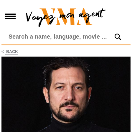
<
BACK