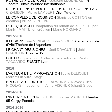
NOTRE-DAME DE PARIS |
Gaspard LEGENDRE
TNT
Théâtre Britain-tournée internationale
NOUS ÉTIONS DEBOUT ET NOUS NE LE SAVIONS PAS
C.ZAMBON
|
Pierre LAMBERT
Dijon/Avignon
LE COMPLEXE DE ROBINSON
Stanislas COTTON en
création
|
Bruno BONJEAN
DCHEQUEMATTE
Adaptation du roman de X-L PETIT par
Marilyn MATTEI en création
|
Marie NORMAND
2017-2018
ILLUSIONS
Ivan VIRIPAEV
|
Galin STOEV
Scène nationale
d'Albi/Théâtre de l'Aquarium
LE CHANT DES SIGNES II
Joël DRAGUTIN
|
Joël
DRAGUTIN
Théâtre 95
DUETTO
Opéra pour Callas et vers solitaire
|
Paolo
TACCARDO
ENSATT Lyon
2016
L'ACTEUR ET L'IMPROVISATION |
Julie DELIQUET
(collectif In Vitro) Stage
BRECHT AUJOURD'HUI |
Lisa WURMSER avec Gilles
NICOLAS (mouvement), Anne FISCHER (chant) Stage
2014-2016
L'INTERVENTION
Victor HUGO
|
Xavier MAUREL
Théâtre
95 Cergy-Pontoise
2014-2016