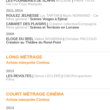
LES FOURBERIES DE SCAPIN
MOLIERE
|
Pierre YVON -
Cie Les Fous Masqués
2011-2014
ROULEZ JEUNESSE
Luc TARTAR
|
Marie NORMAND - Cie
Rêve général !
Scènes Vosges à Epinal
CABARET DES PLAISIRS |
Création collective/Compagnie
Rêve général !
Scènes et Territoire en Lorraine
2009
ELOGE DU REEL
Valère NOVARINA
|
Christian PACCOUD
Création au Théâtre du Rond-Point
LONG MÉTRAGE
Artiste interprète Cinéma
2013
LES REVOLTES |
Simon LECLERE
|
CNC/Perspectives
Films
COURT MÉTRAGE CINÉMA
Artiste interprète Cinéma
2013