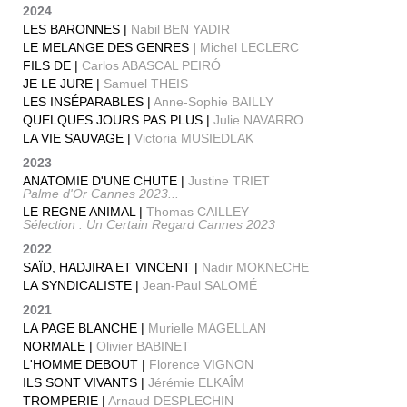
2024
LES BARONNES |
Nabil BEN YADIR
LE MELANGE DES GENRES |
Michel LECLERC
FILS DE |
Carlos ABASCAL PEIRÓ
JE LE JURE |
Samuel THEIS
LES INSÉPARABLES |
Anne-Sophie BAILLY
QUELQUES JOURS PAS PLUS |
Julie NAVARRO
LA VIE SAUVAGE |
Victoria MUSIEDLAK
2023
ANATOMIE D'UNE CHUTE |
Justine TRIET
Palme d'Or Cannes 2023...
LE REGNE ANIMAL |
Thomas CAILLEY
Sélection : Un Certain Regard Cannes 2023
2022
SAÏD, HADJIRA ET VINCENT |
Nadir MOKNECHE
LA SYNDICALISTE |
Jean-Paul SALOMÉ
2021
LA PAGE BLANCHE |
Murielle MAGELLAN
NORMALE |
Olivier BABINET
L'HOMME DEBOUT |
Florence VIGNON
ILS SONT VIVANTS |
Jérémie ELKAÎM
TROMPERIE |
Arnaud DESPLECHIN