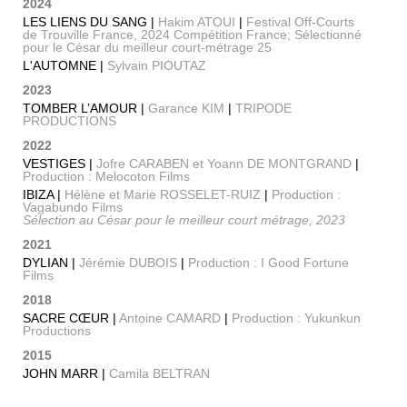
2024
LES LIENS DU SANG |
Hakim ATOUI
|
Festival Off-Courts
de Trouville France, 2024 Compétition France; Sélectionné
pour le César du meilleur court-métrage 25
L'AUTOMNE |
Sylvain PIOUTAZ
2023
TOMBER L’AMOUR |
Garance KIM
|
TRIPODE
PRODUCTIONS
2022
VESTIGES |
Jofre CARABEN et Yoann DE MONTGRAND
|
Production : Melocoton Films
IBIZA |
Hélène et Marie ROSSELET-RUIZ
|
Production :
Vagabundo Films
Sélection au César pour le meilleur court métrage, 2023
2021
DYLIAN |
Jérémie DUBOIS
|
Production : I Good Fortune
Films
2018
SACRE CŒUR |
Antoine CAMARD
|
Production : Yukunkun
Productions
2015
JOHN MARR |
Camila BELTRAN