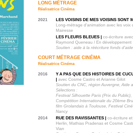
LONG MÉTRAGE
Réalisatrice Cinéma
2021
LES VOISINS DE MES VOISINS SONT M
Long-métrage d'animation avec les voix d
Mairesse
LES FLEURS BLEUES |
co-écriture a
Raymond Queneau / En développement
Soutien : aide à la réécriture fonds d'ai
COURT MÉTRAGE CINÉMA
Réalisatrice Cinéma
2016
Y A PAS QUE DES HISTOIRES DE CUC
|
avec Cosme Castro et Arianne Gilot
Soutien du CNC, région Auvergne, Aide a
Sélections :
Festival Silhouette Paris (Prix du Public)
Compétition Internationale du 20ème Bruss
film Grolandais à Toulouse, Festival Cinéfi
Nancy
2014
RUE DES RAVISSANTES |
co-écriture 
Herlin, Mathias Pradenas et Cosme Castro
Vian