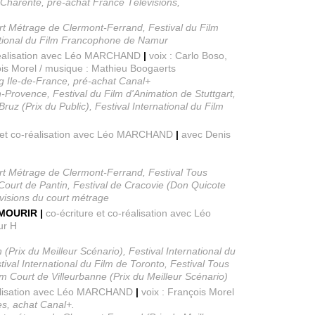
-Charente, pré-achat France Télévisions,
ourt Métrage de Clermont-Ferrand, Festival du Film
national du Film Francophone de Namur
-réalisation avec Léo MARCHAND
|
voix : Carlo Boso,
çois Morel / musique : Mathieu Boogaerts
g Ile-de-France, pré-achat Canal+
n-Provence, Festival du Film d'Animation de Stuttgart,
ruz (Prix du Public), Festival International du Film
e et co-réalisation avec Léo MARCHAND
|
avec Denis
ourt Métrage de Clermont-Ferrand, Festival Tous
Court de Pantin, Festival de Cracovie (Don Quicote
visions du court métrage
MOURIR |
co-écriture et co-réalisation avec Léo
ur H
 (Prix du Meilleur Scénario), Festival International du
val International du Film de Toronto, Festival Tous
lm Court de Villeurbanne (Prix du Meilleur Scénario)
éalisation avec Léo MARCHAND
|
voix : François Morel
s, achat Canal+.