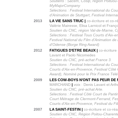
Soutiens : Sacem, Cosip, région Poituou
MyMajorCompany
Sélections : Festival International du C
d'Animation de Stuttgart, Festival Inter
2013
LA VIE SANS TRUC |
co-écriture et co
Valérie Mairesse, Elisa Larnicol et Fran
Soutien du CNC, région Val-de-Marne, C
Sélections : Festival Tous Courts d'Aix-e
Festival National du Film d'Animation de B
d'Odense (Borge Ring Award)
2012
FATIGUES D'ETRE BEAUX |
co-écritur
Lavant et Paolo Nicomedes
Soutien du CNC, pré-achat France 3.
Sélections : Festival International du C
Courts d'Aix-en-Provence, Festival Côté 
Award), Nominé pour le Prix France Télé
2009
LES COW-BOYS N'ONT PAS PEUR DE 
MARCHAND
|
voix : Denis Lavant et Arth
Soutien du CNC, pré-achat Arte.
Sélections : Festival Côté Court de Pantin
Court Métrage de Clermont-Ferrand, Festi
Courts d'Aix-en-Provence, Festival du Fi
2007
LA SAINT-FESTIN |
co-écriture et co-r
Soutien du CNC, Région Poitou-Charente