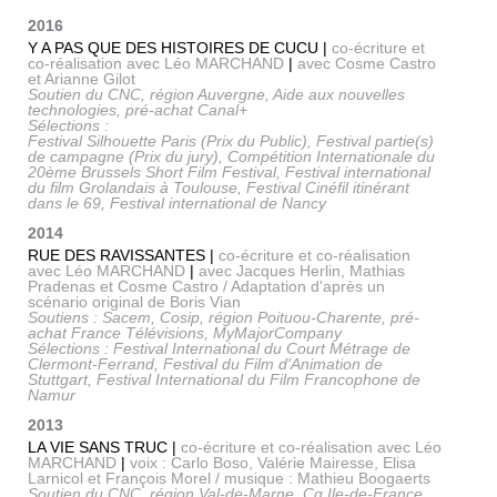
2016
Y A PAS QUE DES HISTOIRES DE CUCU |
co-écriture et
co-réalisation avec Léo MARCHAND
|
avec Cosme Castro
et Arianne Gilot
Soutien du CNC, région Auvergne, Aide aux nouvelles
technologies, pré-achat Canal+
Sélections :
Festival Silhouette Paris (Prix du Public), Festival partie(s)
de campagne (Prix du jury), Compétition Internationale du
20ème Brussels Short Film Festival, Festival international
du film Grolandais à Toulouse, Festival Cinéfil itinérant
dans le 69, Festival international de Nancy
2014
RUE DES RAVISSANTES |
co-écriture et co-réalisation
avec Léo MARCHAND
|
avec Jacques Herlin, Mathias
Pradenas et Cosme Castro / Adaptation d'après un
scénario original de Boris Vian
Soutiens : Sacem, Cosip, région Poituou-Charente, pré-
achat France Télévisions, MyMajorCompany
Sélections : Festival International du Court Métrage de
Clermont-Ferrand, Festival du Film d'Animation de
Stuttgart, Festival International du Film Francophone de
Namur
2013
LA VIE SANS TRUC |
co-écriture et co-réalisation avec Léo
MARCHAND
|
voix : Carlo Boso, Valérie Mairesse, Elisa
Larnicol et François Morel / musique : Mathieu Boogaerts
Soutien du CNC, région Val-de-Marne, Cg Ile-de-France,