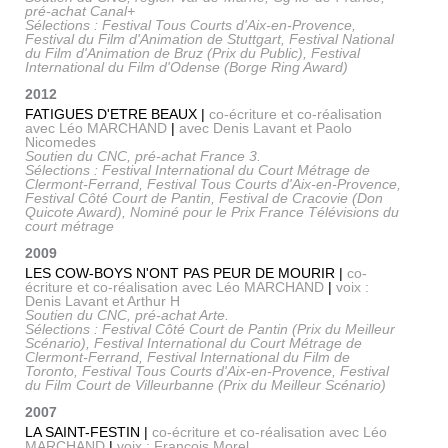
pré-achat Canal+
Sélections : Festival Tous Courts d'Aix-en-Provence,
Festival du Film d'Animation de Stuttgart, Festival National
du Film d'Animation de Bruz (Prix du Public), Festival
International du Film d'Odense (Borge Ring Award)
2012
FATIGUES D'ETRE BEAUX |
co-écriture et co-réalisation
avec Léo MARCHAND
|
avec Denis Lavant et Paolo
Nicomedes
Soutien du CNC, pré-achat France 3.
Sélections : Festival International du Court Métrage de
Clermont-Ferrand, Festival Tous Courts d'Aix-en-Provence,
Festival Côté Court de Pantin, Festival de Cracovie (Don
Quicote Award), Nominé pour le Prix France Télévisions du
court métrage
2009
LES COW-BOYS N'ONT PAS PEUR DE MOURIR |
co-
écriture et co-réalisation avec Léo MARCHAND
|
voix :
Denis Lavant et Arthur H
Soutien du CNC, pré-achat Arte.
Sélections : Festival Côté Court de Pantin (Prix du Meilleur
Scénario), Festival International du Court Métrage de
Clermont-Ferrand, Festival International du Film de
Toronto, Festival Tous Courts d'Aix-en-Provence, Festival
du Film Court de Villeurbanne (Prix du Meilleur Scénario)
2007
LA SAINT-FESTIN |
co-écriture et co-réalisation avec Léo
MARCHAND
|
voix : François Morel