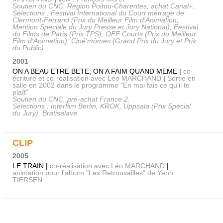
Soutien du CNC, Région Poitou-Charentes, achat Canal+.
Sélections : Festival International du Court métrage de
Clermont-Ferrand (Prix du Meilleur Film d'Animation,
Mention Spéciale du Jury Presse et Jury National), Festival
du Films de Paris (Prix TPS), OFF Courts (Prix du Meilleur
Film d'Animation), Ciné'mômes (Grand Prix du Jury et Prix
du Public)
2001
ON A BEAU ETRE BETE, ON A FAIM QUAND MEME |
co-
écriture et co-réalisation avec Léo MARCHAND
|
Sortie en
salle en 2002 dans le programme "En mai fais ce qu'il te
plaît"
Soutien du CNC, pré-achat France 2.
Sélections : Interfilm Berlin, KROK, Uppsala (Prix Spécial
du Jury), Bratisalava
CLIP
2005
LE TRAIN |
co-réalisation avec Léo MARCHAND
|
animation pour l'album "Les Retrouvailles" de Yann
TIERSEN