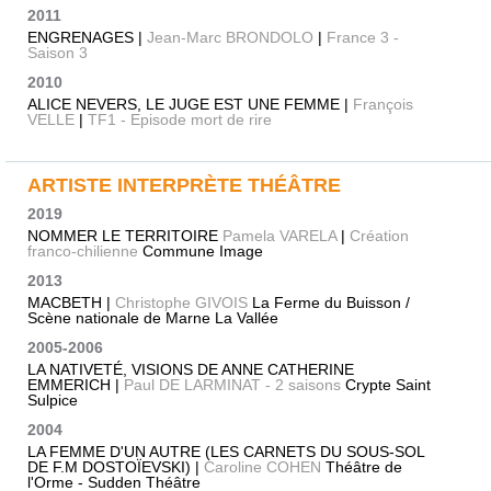
2011
ENGRENAGES |
Jean-Marc BRONDOLO
|
France 3 -
Saison 3
2010
ALICE NEVERS, LE JUGE EST UNE FEMME |
François
VELLE
|
TF1 - Episode mort de rire
ARTISTE INTERPRÈTE THÉÂTRE
2019
NOMMER LE TERRITOIRE
Pamela VARELA
|
Création
franco-chilienne
Commune Image
2013
MACBETH |
Christophe GIVOIS
La Ferme du Buisson /
Scène nationale de Marne La Vallée
2005-2006
LA NATIVETÉ, VISIONS DE ANNE CATHERINE
EMMERICH |
Paul DE LARMINAT - 2 saisons
Crypte Saint
Sulpice
2004
LA FEMME D'UN AUTRE (LES CARNETS DU SOUS-SOL
DE F.M DOSTOÏEVSKI) |
Caroline COHEN
Théâtre de
l'Orme - Sudden Théâtre