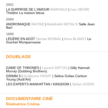
2001
LA SURPRISE DE L'AMOUR
MARIVAUX
|
Ivan SEGRE
Théâtre La maison bleue
2000
ANDROMAQUE
RACINE
|
Abdelhafid METALSI
Salle Jean
Bart
1999
LÉGÈRE EN AOÛT
Denise BONNAL
|
Anne BLANGY
Le
Guichet Montparnasse
DOUBLAGE
GAME OF THRONES |
Laurent DATTAS
| Gilly Hannah
Murray (Dubbing Brothers)
GRIMM 5 |
Guillaume ORSAT
| Selina Golias Carlson
Young (Audi'Art)
LES EXPERTS MANHATTAN / KINGDOM |
Stefan GODIN
DOCUMENTAIRE CINÉ
Réalisatrice Cinéma