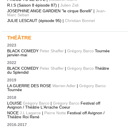
R.I.S (Saison 8 épisode 87) |
Julien Zidi
JOSEPHINE ANGE GARDIEN "le cirque Borelli" |
Jean-
Marc Seban
JULIE LESCAUT (épisode 95) |
Christian Bonnet
THÉÂTRE
2023
BLACK COMEDY
Peter Shaffer
|
Grégory Barco
Tournée
janvier-mai
2022
BLACK COMEDY
Peter Shaffer
|
Grégory Barco
Théâtre
du Splendid
2019
LA GUERRE DES ROSE
Warren Adler
|
Grégory Barco
Tournée
2018
LOUISE
Grégory Barco
|
Grégory Barco
Festival off
Avignon / Théâtre L'Arrache Coeur
NOCE
J.L Lagarce
|
Pierre Notte
Festival off Avignon /
Théâtre Roi René
2016-2017