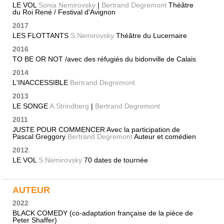
LE VOL
Sonia Nemirovsky
|
Bertrand Degremont
Théâtre
du Roi René / Festival d'Avignon
2017
LES FLOTTANTS
S.Nemirovsky
Théâtre du Lucernaire
2016
TO BE OR NOT /avec des réfugiés du bidonville de Calais
2014
L'INACCESSIBLE
Bertrand Degremont
2013
LE SONGE
A.Strindberg
|
Bertrand Degremont
2011
JUSTE POUR COMMENCER Avec la participation de
Pascal Greggory
Bertrand Degremont
Auteur et comédien
2012
LE VOL
S.Nemirovsky
70 dates de tournée
AUTEUR
2022
BLACK COMEDY (co-adaptation française de la pièce de
Peter Shaffer)