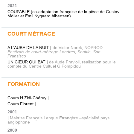
2021
COUPABLE (co-adaptation française de la pièce de Gustav
Möller et Emil Nygaard Albertsen)
COURT MÉTRAGE
A L’AUBE DE LA NUIT |
de Victor Norek, NOPROD
Festivals de court-métrage Londres, Seattle, San
Fransisco
UN CŒUR QUI BAT |
de Aude Fravioli, réalisation pour le
compte du Centre Cultuel G.Pompidou
FORMATION
Cours H.Zidi-Chéruy |
Cours Florent |
2001
|
Maitrise Français Langue Etrangère –spécialité pays
anglophone
2000