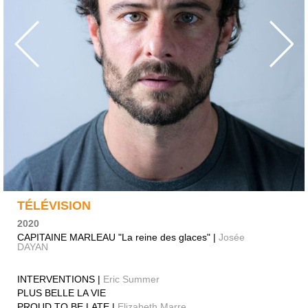
TÉLÉVISION
2020
CAPITAINE MARLEAU "La reine des glaces" |
Josée
DAYAN
INTERVENTIONS |
Eric Summer
PLUS BELLE LA VIE
PROUD TO BE LATE |
Elizabeth Marre