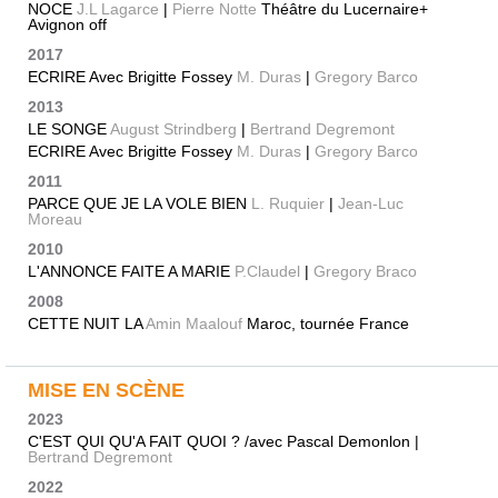
NOCE
J.L Lagarce
|
Pierre Notte
Théâtre du Lucernaire+
Avignon off
2017
ECRIRE Avec Brigitte Fossey
M. Duras
|
Gregory Barco
2013
LE SONGE
August Strindberg
|
Bertrand Degremont
ECRIRE Avec Brigitte Fossey
M. Duras
|
Gregory Barco
2011
PARCE QUE JE LA VOLE BIEN
L. Ruquier
|
Jean-Luc
Moreau
2010
L'ANNONCE FAITE A MARIE
P.Claudel
|
Gregory Braco
2008
CETTE NUIT LA
Amin Maalouf
Maroc, tournée France
MISE EN SCÈNE
2023
C'EST QUI QU'A FAIT QUOI ? /avec Pascal Demonlon |
Bertrand Degremont
2022