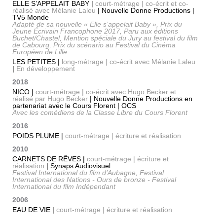
ELLE S’APPELAIT BABY |
court-métrage | co-écrit et co-
réalisé avec Mélanie Laleu
| Nouvelle Donne Productions |
TV5 Monde
Adapté de sa nouvelle « Elle s’appelait Baby », Prix du
Jeune Écrivain Francophone 2017, Paru aux éditions
Buchet/Chastel, Mention spéciale du Jury au festival du film
de Cabourg, Prix du scénario au Festival du Cinéma
Européen de Lille
LES PETITES |
long-métrage | co-écrit avec Mélanie Laleu
|
En développement
2018
NICO |
court-métrage | co-écrit avec Hugo Becker et
réalisé par Hugo Becker
| Nouvelle Donne Productions en
partenariat avec le Cours Florent | OCS
Avec les comédiens de la Classe Libre du Cours Florent
2016
POIDS PLUME |
court-métrage | écriture et réalisation
2010
CARNETS DE RÊVES |
court-métrage | écriture et
réalisation
| Synaps Audiovisuel
Festival International du film d’Aubagne, Festival
International des Nations - Ours de bronze - Festival
International du film Indépendant
2006
EAU DE VIE |
court-métrage | écriture et réalisation