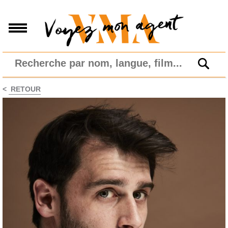
<
RETOUR