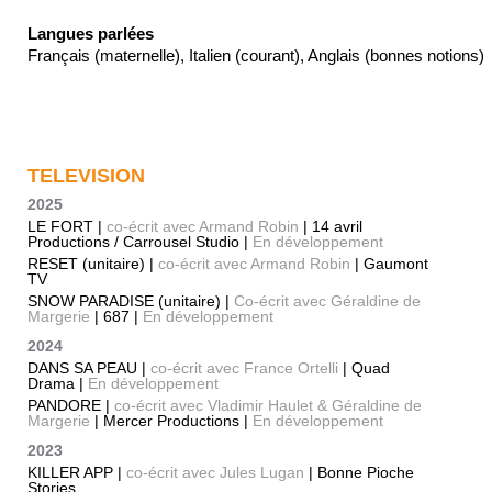
Langues parlées
Français (maternelle), Italien (courant), Anglais (bonnes notions)
TELEVISION
2025
LE FORT |
co-écrit avec Armand Robin
| 14 avril
Productions / Carrousel Studio |
En développement
RESET (unitaire) |
co-écrit avec Armand Robin
| Gaumont
TV
SNOW PARADISE (unitaire) |
Co-écrit avec Géraldine de
Margerie
| 687 |
En développement
2024
DANS SA PEAU |
co-écrit avec France Ortelli
| Quad
Drama |
En développement
PANDORE |
co-écrit avec Vladimir Haulet & Géraldine de
Margerie
| Mercer Productions |
En développement
2023
KILLER APP |
co-écrit avec Jules Lugan
| Bonne Pioche
Stories