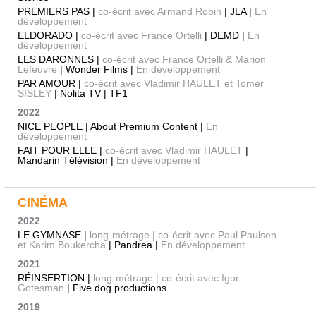
PREMIERS PAS |
co-écrit avec Armand Robin
| JLA |
En
développement
ELDORADO |
co-écrit avec France Ortelli
| DEMD |
En
développement
LES DARONNES |
co-écrit avec France Ortelli & Marion
Lefeuvre
| Wonder Films |
En développement
PAR AMOUR |
co-écrit avec Vladimir HAULET et Tomer
SISLEY
| Nolita TV | TF1
2022
NICE PEOPLE | About Premium Content |
En
développement
FAIT POUR ELLE |
co-écrit avec Vladimir HAULET
|
Mandarin Télévision |
En développement
CINÉMA
2022
LE GYMNASE |
long-métrage | co-écrit avec Paul Paulsen
et Karim Boukercha
| Pandrea |
En développement
2021
RÉINSERTION |
long-métrage | co-écrit avec Igor
Gotesman
| Five dog productions
2019