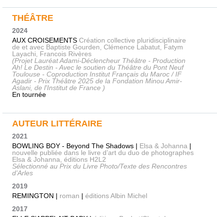
THÉÂTRE
2024
AUX CROISEMENTS
Création collective pluridisciplinaire
de et avec Baptiste Gourden, Clémence Labatut, Fatym
Layachi, Francois Rivères
(Projet Lauréat Adami-Déclencheur Théâtre - Production
Ah! Le Destin - Avec le soutien du Théâtre du Pont Neuf
Toulouse - Coproduction Institut Français du Maroc / IF
Agadir - Prix Théâtre 2025 de la Fondation Minou Amir-
Aslani, de l'Institut de France )
En tournée
AUTEUR LITTÉRAIRE
2021
BOWLING BOY - Beyond The Shadows |
Elsa & Johanna
|
nouvelle publiée dans le livre d’art du duo de photographes
Elsa & Johanna, éditions H2L2
Sélectionné au Prix du Livre Photo/Texte des Rencontres
d’Arles
2019
REMINGTON |
roman
|
éditions Albin Michel
2017