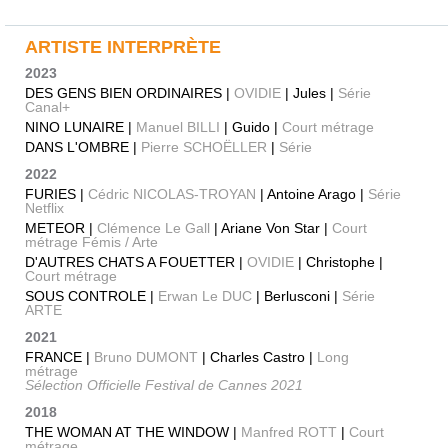
ARTISTE INTERPRÈTE
2023
DES GENS BIEN ORDINAIRES |
OVIDIE
| Jules |
Série
Canal+
NINO LUNAIRE |
Manuel BILLI
| Guido |
Court métrage
DANS L'OMBRE |
Pierre SCHOËLLER
|
Série
2022
FURIES |
Cédric NICOLAS-TROYAN
| Antoine Arago |
Série
Netflix
METEOR |
Clémence Le Gall
| Ariane Von Star |
Court
métrage Fémis / Arte
D'AUTRES CHATS A FOUETTER |
OVIDIE
| Christophe |
Court métrage
SOUS CONTROLE |
Erwan Le DUC
| Berlusconi |
Série
ARTE
2021
FRANCE |
Bruno DUMONT
| Charles Castro |
Long
métrage
Sélection Officielle Festival de Cannes 2021
2018
THE WOMAN AT THE WINDOW |
Manfred ROTT
|
Court
métrage