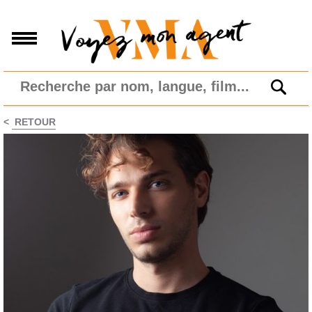
<
RETOUR