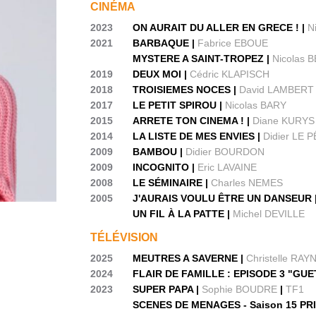
CINÉMA
2023
ON AURAIT DU ALLER EN GRECE ! |
N
2021
BARBAQUE |
Fabrice EBOUE
MYSTERE A SAINT-TROPEZ |
Nicolas
2019
DEUX MOI |
Cédric KLAPISCH
2018
TROISIEMES NOCES |
David LAMBERT
2017
LE PETIT SPIROU |
Nicolas BARY
2015
ARRETE TON CINEMA ! |
Diane KURYS
2014
LA LISTE DE MES ENVIES |
Didier LE
2009
BAMBOU |
Didier BOURDON
2009
INCOGNITO |
Eric LAVAINE
2008
LE SÉMINAIRE |
Charles NEMES
2005
J'AURAIS VOULU ÊTRE UN DANSEUR 
UN FIL À LA PATTE |
Michel DEVILLE
TÉLÉVISION
2025
MEUTRES A SAVERNE |
Christelle RAY
2024
FLAIR DE FAMILLE : EPISODE 3 "GUE
2023
SUPER PAPA |
Sophie BOUDRE
|
TF1
SCENES DE MENAGES - Saison 15 P