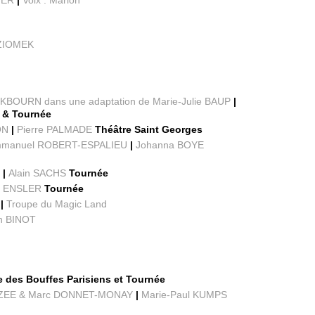
 ZIOMEK
KBOURN dans une adaptation de Marie-Julie BAUP
|
 & Tournée
ON
|
Pierre PALMADE
Théâtre Saint Georges
manuel ROBERT-ESPALIEU
|
Johanna BOYE
D
|
Alain SACHS
Tournée
e ENSLER
Tournée
 |
Troupe du Magic Land
n BINOT
 des Bouffes Parisiens et Tournée
RZEE & Marc DONNET-MONAY
|
Marie-Paul KUMPS