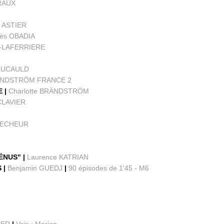
RAUX
 ASTIER
ès OBADIA
N-LAFERRIERE
C
FOUCAULD
RÄNDSTRÖM FRANCE 2
E |
Charlotte BRÄNDSTRÖM
CLAVIER
 PECHEUR
VÉNUS" |
Laurence KATRIAN
 |
Benjamin GUEDJ
|
90 épisodes de 1'45 - M6
GER
|
Voix : Marion