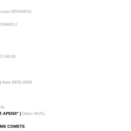
icolas BENAMOU
 BENAMOU
 PÊCHEUR
|
Alain BERLINER
NAL
T-APENS" |
Didier BIVEL
RIME COMETE