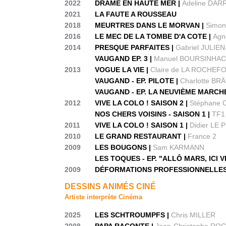
2022
DRAME EN HAUTE MER |
Adeline DAR
2021
LA FAUTE A ROUSSEAU
2018
MEURTRES DANS LE MORVAN |
Simon
2016
LE MEC DE LA TOMBE D'A COTE |
Agn
2014
PRESQUE PARFAITES |
Gabriel JULIE
VAUGAND EP. 3 |
Manuel BOURSINHA
2013
VOGUE LA VIE |
Claire de LA ROCHE
VAUGAND - EP. PILOTE |
Charlotte B
VAUGAND - EP. LA NEUVIÈME MARCH
2012
VIVE LA COLO ! SAISON 2 |
Stéphane 
NOS CHERS VOISINS - SAISON 1 |
TF1
2011
VIVE LA COLO ! SAISON 1 |
Didier LE
2010
LE GRAND RESTAURANT |
France 2
2009
LES BOUGONS |
Sam KARMANN
LES TOQUES - EP. "ALLÔ MARS, ICI 
2009
DÉFORMATIONS PROFESSIONNELLES
DESSINS ANIMÉS CINÉ
Artiste interprète Cinéma
2025
LES SCHTROUMPFS |
Chris MILLER
2008
PAPA RACONTE |
Jean-Christophe RO