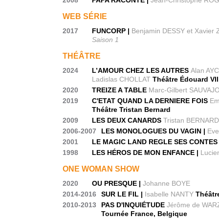
WEB SÉRIE
2017
FUNCORP |
Benjamin DESSY et Xavier
Saison 1
THÉÂTRE
2024
L’AMOUR CHEZ LES AUTRES
Alan AYC
Ladislas CHOLLAT
Théâtre Édouard VII
2020
TREIZE A TABLE
Marc-Gilbert SAUVAJ
2019
C'ETAT QUAND LA DERNIERE FOIS
Em
Théâtre Tristan Bernard
2009
LES DEUX CANARDS
Tristan BERNAR
2006-2007
LES MONOLOGUES DU VAGIN |
Ev
2001
LE MAGIC LAND REGLE SES CONTES
1998
LES HÉROS DE MON ENFANCE |
Lucie
ONE WOMAN SHOW
2020
OU PRESQUE |
Johanne BOYE
2014-2016
SUR LE FIL |
Isabelle NANTY
Théâtre
2010-2013
PAS D'INQUIÉTUDE
Jérôme de WA
Tournée France, Belgique