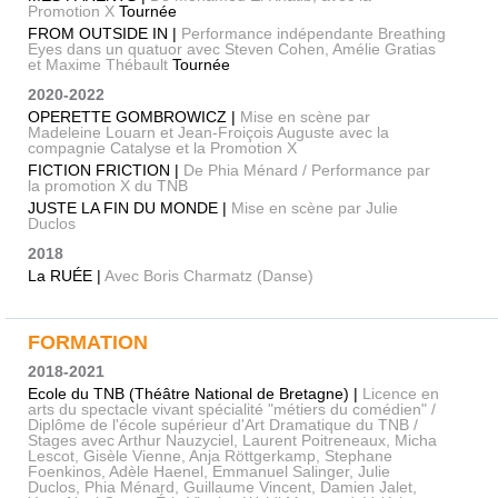
Promotion X
Tournée
FROM OUTSIDE IN |
Performance indépendante Breathing
Eyes dans un quatuor avec Steven Cohen, Amélie Gratias
et Maxime Thébault
Tournée
2020-2022
OPERETTE GOMBROWICZ |
Mise en scène par
Madeleine Louarn et Jean-Froiçois Auguste avec la
compagnie Catalyse et la Promotion X
FICTION FRICTION |
De Phia Ménard / Performance par
la promotion X du TNB
JUSTE LA FIN DU MONDE |
Mise en scène par Julie
Duclos
2018
La RUÉE |
Avec Boris Charmatz (Danse)
FORMATION
2018-2021
Ecole du TNB (Théâtre National de Bretagne) |
Licence en
arts du spectacle vivant spécialité "métiers du comédien" /
Diplôme de l'école supérieur d'Art Dramatique du TNB /
Stages avec Arthur Nauzyciel, Laurent Poitreneaux, Micha
Lescot, Gisèle Vienne, Anja Röttgerkamp, Stephane
Foenkinos, Adèle Haenel, Emmanuel Salinger, Julie
Duclos, Phia Ménard, Guillaume Vincent, Damien Jalet,