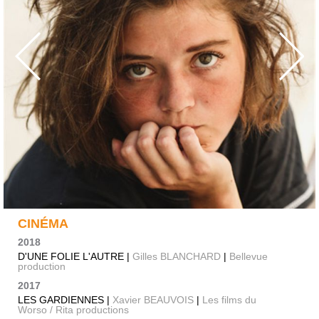
CINÉMA
2018
D'UNE FOLIE L'AUTRE |
Gilles BLANCHARD
|
Bellevue
production
2017
LES GARDIENNES |
Xavier BEAUVOIS
|
Les films du
Worso / Rita productions