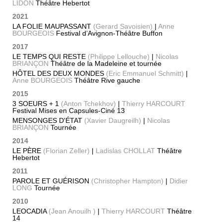
LIDON
Théâtre Hebertot
2021
LA FOLIE MAUPASSANT
(Gerard Savoisien)
|
Anne
BOURGEOIS
Festival d’Avignon-Théâtre Buffon
2017
LE TEMPS QUI RESTE
(Philippe Lellouche)
|
Nicolas
BRIANÇON
Théâtre de la Madeleine et tournée
HÔTEL DES DEUX MONDES
(Eric Emmanuel Schmitt)
|
Anne BOURGEOIS
Théâtre Rive gauche
2015
3 SOEURS + 1
(Anton Tchekhov)
|
Thierry HARCOURT
Festival Mises en Capsules-Ciné 13
MENSONGES D'ÉTAT
(Xavier Daugreilh)
|
Nicolas
BRIANÇON
Tournée
2014
LE PÈRE
(Florian Zeller)
|
Ladislas CHOLLAT
Théâtre
Hebertot
2011
PAROLE ET GUÉRISON
(Christopher Hampton)
|
Didier
LONG
Tournée
2010
LEOCADIA
(Jean Anouilh )
|
Thierry HARCOURT
Théâtre
14