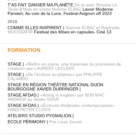
T'AS FAIT DANSER MA PLANÈTE
De et avec Roxane Le
Texier
|
Mise en scène Noémie ELBAZ
Lavoir Moderne
Parisien; Au coin de la Lune, Festival Avignon off 2023
2016
COMME ELLES INSPIRENT |
Noémie ELBAZ et Raphaële
MOUSSAFIR
Festival des Mises en capsules- Ciné 13
FORMATION
STAGE |
«Mettre en scène, une traversée du processus de
création» par LAURENT LECLERC
STAGE |
«De l’écriture au plateau» par PHILIPPE
CALVARIO
STAGE EN RÉGION THÉÂTRE NATIONAL DIJON
BOURGOGNE XAVIER DURRINGER |
STAGE AFDAS |
«Acting in english» par BOB MAC
ANDREW au Studio VO/VF
STAGE AFDAS |
«Écritures théâtrales contemporaines»
HANS PETER CLOOS
ATELIERS STUDIO PYGMALION |
ECOLE PÉRIMONY |
Prix Louis Jouvet