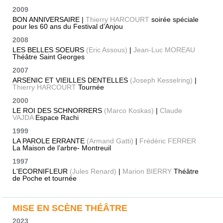
2009
BON ANNIVERSAIRE |
Thierry HARCOURT
soirée spéciale
pour les 60 ans du Festival d’Anjou
2008
LES BELLES SOEURS
(Eric Assous)
|
Jean-Luc MOREAU
Théâtre Saint Georges
2007
ARSENIC ET VIEILLES DENTELLES
(Joseph Kesselring)
|
Thierry HARCOURT
Tournée
2000
LE ROI DES SCHNORRERS
(Marco Koskas)
|
Claude
VAJDA
Espace Rachi
1999
LA PAROLE ERRANTE
(Armand Gatti)
|
Frédéric FERRER
La Maison de l’arbre- Montreuil
1997
L'ECORNIFLEUR
(Jules Renard)
|
Marion BIERRY
Théâtre
de Poche et tournée
MISE EN SCÈNE THÉÂTRE
2023