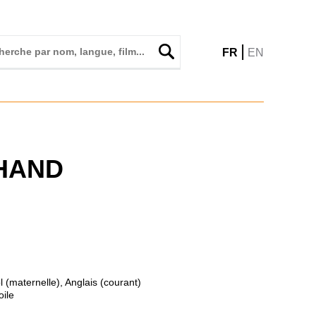
|
FR
EN
HAND
 (maternelle), Anglais (courant)
oile