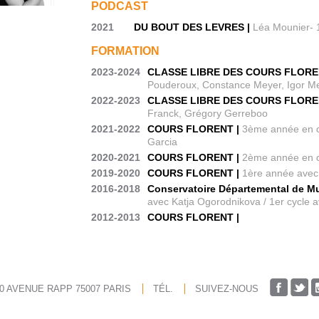
PODCAST
2021
DU BOUT DES LEVRES |
Léa Mounier- 
FORMATION
2023-2024
CLASSE LIBRE DES COURS FLOREN
Pouderoux, Constance Meyer, Igor Me
2022-2023
CLASSE LIBRE DES COURS FLOREN
Franck, Grégory Gerreboo
2021-2022
COURS FLORENT |
3ème année en co
Garcia
2020-2021
COURS FLORENT |
2ème année en c
2019-2020
COURS FLORENT |
1ère année avec
2016-2018
Conservatoire Départemental de Mu
avec Katja Ogorodnikova / 1er cycle a
2012-2013
COURS FLORENT |
20 AVENUE RAPP 75007 PARIS
TÉL.
SUIVEZ-NOUS