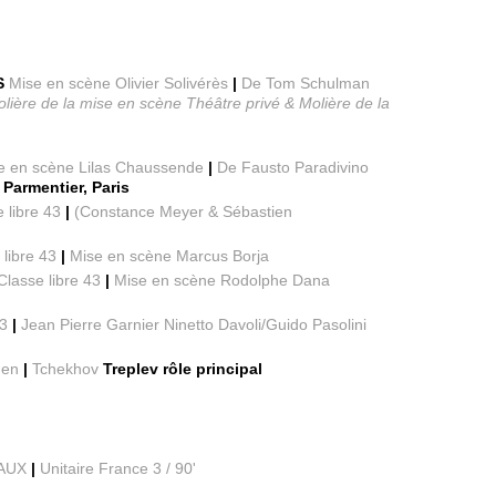
S
Mise en scène Olivier Solivérès
|
De Tom Schulman
lière de la mise en scène Théâtre privé & Molière de la
e en scène Lilas Chaussende
|
De Fausto Paradivino
 Parmentier, Paris
 libre 43
|
(Constance Meyer & Sébastien
 libre 43
|
Mise en scène Marcus Borja
Classe libre 43
|
Mise en scène Rodolphe Dana
43
|
Jean Pierre Garnier Ninetto Davoli/Guido Pasolini
hen
|
Tchekhov
Treplev rôle principal
RAUX
|
Unitaire France 3 / 90'