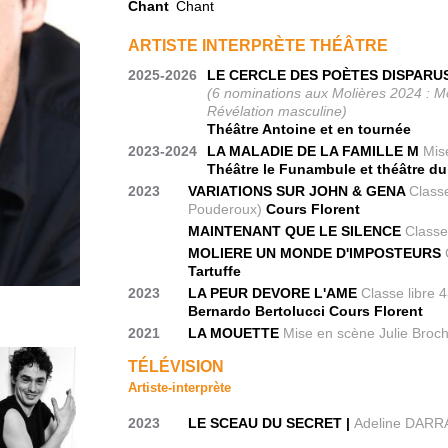
Chant
Chant
ARTISTE INTERPRÈTE THÉÂTRE
2025-2026
LE CERCLE DES POÈTES DISPARU
(6 nominations aux Molières 2024 : Mo
Révélation masculine)
Théâtre Antoine et en tournée
2023-2024
LA MALADIE DE LA FAMILLE M
Mis
Théâtre le Funambule et théâtre du
2023
VARIATIONS SUR JOHN & GENA
Classe
Pouderoux)
Cours Florent
MAINTENANT QUE LE SILENCE
Classe
MOLIERE UN MONDE D'IMPOSTEURS
Tartuffe
2023
LA PEUR DEVORE L'AME
Classe libre 
Bernardo Bertolucci Cours Florent
2021
LA MOUETTE
Mise en scène Julie Broc
TÉLÉVISION
Artiste-interprète
2023
LE SCEAU DU SECRET |
Adeline DAR