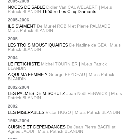
2005-2008
NOCES DE SABLE
Didier Van CAUWELAERT
|
M.e.s
Patrick BLANDIN
Théâtre Les Cinq Diamants
2005-2006
ILS S'AIMENT
De Muriel ROBIN et Pierre PALMADE
|
M.e.s Patrick BLANDIN
2005
LES TROIS MOUSTIQUAIRES
De Nadine de GEA
|
M.e.s
Patrick BLANDIN
2004
LE FETICHISTE
Michel TOURNIER
|
M.e.s Patrick
BLANDIN
A QUI MA FEMME ?
George FEYDEAU
|
M.e.s Patrick
BLANDIN
2002-2004
LES PALMES DE M.SCHUTZ
Jean Noël FENWICK
|
M.e.s
Patrick BLANDIN
2002
LES MISERABLES
Victor HUGO
|
M.e.s Patrick BLANDIN
1998-2004
CUISINE ET DEPENDANCES
De Jean Pierre BACRI et
Agnès JAOUI
|
M.e.s Patrick BLANDIN