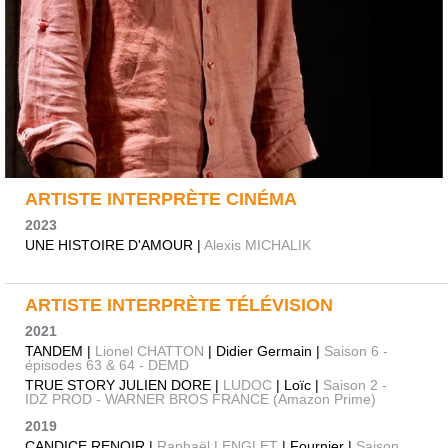
ARTISTE INTERPRÈTE CINÉMA
2023
UNE HISTOIRE D'AMOUR |
Alexis MICHALIK
ARTISTE INTERPRÈTE TÉLÉVISION
2021
TANDEM |
Lionel CHATTON
| Didier Germain |
Saison 6 -
épisodes 63 & 64 - DEMD
TRUE STORY JULIEN DORE |
LUDOC
| Loïc |
Saison 2 -
IDZ PROD - WARNER BROS FRANCE (Amazon Prime)
2019
CANDICE RENOIR |
Raphaël LENGLET
| Fournier |
Saison