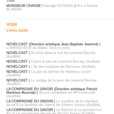
1998
MONSIEUR CHASSE !
George FEYDEAU
|
M.e.s Patrick
BLANDIN
VOIX
Livres audio
NOVELCAST (Direction artistique Jean-Baptiste Jeannot) |
L'ARNAQUEUR de Walter Tevis (Lizzie)
NOVELCAST |
Du bruit dans la nuit de Linwood Barclay
(Audible)
NOVELCAST |
Crains le pire de Linwood Barclay (Audible)
NOVELCAST |
L'île des esclaves de Marivaux (Audible)
NOVELCAST |
La part du démon de Matthieu Lecerf
(Audible)
NOVELCAST |
Le vertige de la peur de Linwood Barclay
(Audible)
LA COMPAGNIE DU SAVOIR (Direction artistique Patrick
Martinez-Bournat) |
Œuvre complètes de HP Lovercraft
(Audible)
LA COMPAGNIE DU SAVOIR |
Le mystère de la chambre
jaune & Le fantôme de l'opéra de Gaston Leroux (Audible)
LA COMPAGNIE DU SAVOIR |
Le Révizor & Le journal d'un
fou & La perspective Nevski de Nicolas Gogol (Audible)