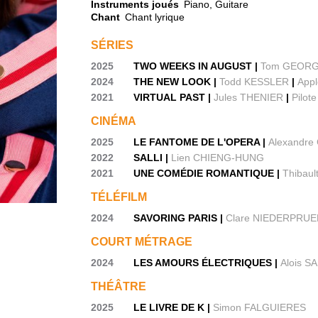
Instruments joués
Piano, Guitare
Chant
Chant lyrique
SÉRIES
2025
TWO WEEKS IN AUGUST |
Tom GEOR
2024
THE NEW LOOK |
Todd KESSLER
|
App
2021
VIRTUAL PAST |
Jules THENIER
|
Pilot
CINÉMA
2025
LE FANTOME DE L'OPERA |
Alexandr
2022
SALLI |
Lien CHIENG-HUNG
2021
UNE COMÉDIE ROMANTIQUE |
Thibau
TÉLÉFILM
2024
SAVORING PARIS |
Clare NIEDERPRU
COURT MÉTRAGE
2024
LES AMOURS ÉLECTRIQUES |
Alois 
THÉÂTRE
2025
LE LIVRE DE K |
Simon FALGUIERES