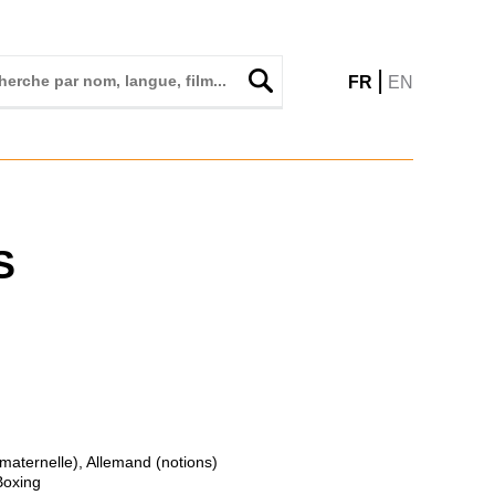
|
FR
EN
S
(maternelle), Allemand (notions)
Boxing