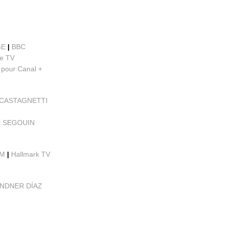
GE
|
BBC
le TV
e pour Canal +
e CASTAGNETTI
lt SEGOUIN
EM
|
Hallmark TV
SANDNER DÍAZ