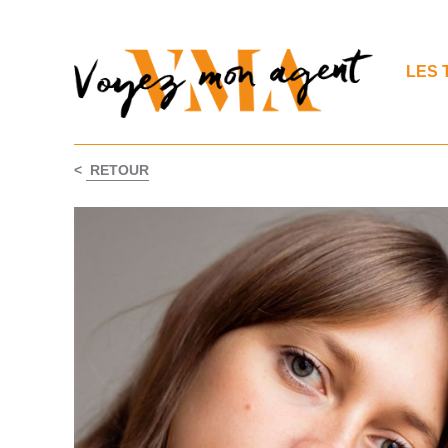
LES 
<
RETOUR