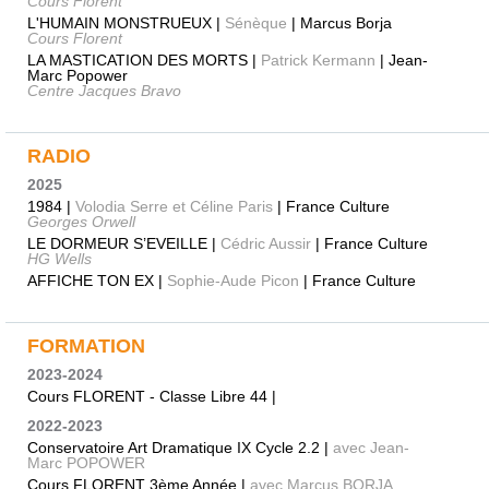
Cours Florent
L'HUMAIN MONSTRUEUX |
Sénèque
| Marcus Borja
Cours Florent
LA MASTICATION DES MORTS |
Patrick Kermann
| Jean-
Marc Popower
Centre Jacques Bravo
RADIO
2025
1984 |
Volodia Serre et Céline Paris
| France Culture
Georges Orwell
LE DORMEUR S’EVEILLE |
Cédric Aussir
| France Culture
HG Wells
AFFICHE TON EX |
Sophie-Aude Picon
| France Culture
FORMATION
2023-2024
Cours FLORENT - Classe Libre 44 |
2022-2023
Conservatoire Art Dramatique IX Cycle 2.2 |
avec Jean-
Marc POPOWER
Cours FLORENT 3ème Année |
avec Marcus BORJA