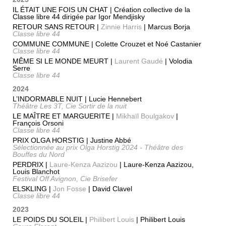
IL ÉTAIT UNE FOIS UN CHAT | Création collective de la
Classe libre 44 dirigée par Igor Mendjisky
RETOUR SANS RETOUR |
Zinnie Harris
| Marcus Borja
Classe libre 44
COMMUNE COMMUNE | Colette Crouzet et Noé Castanier
Classe libre 44
MÊME SI LE MONDE MEURT |
Laurent Gaudé
| Volodia
Serre
Classe libre 44
2024
L’INDORMABLE NUIT | Lucie Hennebert
Théâtre Les 3T, Cie Sortir de la nuit
LE MAÎTRE ET MARGUERITE |
Mikhaïl Boulgakov
|
François Orsoni
Classe libre 44
PRIX OLGA HORSTIG | Justine Abbé
Sélectionnée au prix Olga Horstig 2024 - Théâtre des
Bouffes du Nord
PERDRIX |
Laure-Kenza Aazizou
| Laure-Kenza Aazizou,
Louis Blanchot
Festival Off Avignon, Cie Brisefer
ELSKLING |
Jon Fosse
| David Clavel
Classe libre 44
2023
LE POIDS DU SOLEIL |
Philibert Louis
| Philibert Louis