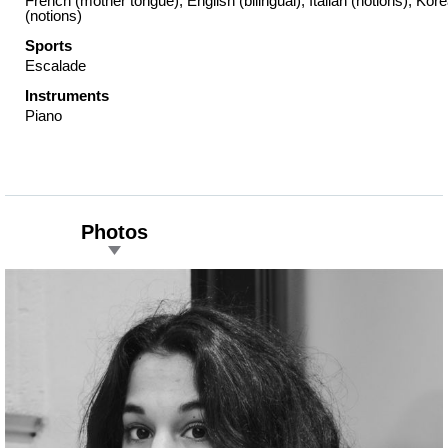
French (mother tongue), English (bilingual), Italian (notions), Kor
(notions)
Sports
Escalade
Instruments
Piano
Photos