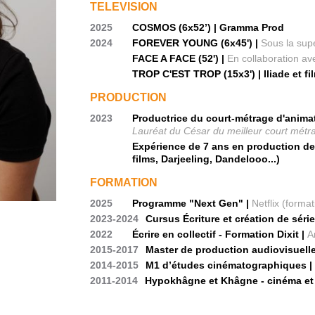
TELEVISION
2025
COSMOS (6x52’) | Gramma Prod
2024
FOREVER YOUNG (6x45') |
Sous la sup
FACE A FACE (52') |
En collaboration ave
TROP C'EST TROP (15x3') | Iliade et fi
PRODUCTION
2023
Productrice du court-métrage d'animat
Lauréat du César du meilleur court mét
Expérience de 7 ans en production de 
films, Darjeeling, Dandelooo...)
FORMATION
2025
Programme "Next Gen" |
Netflix (forma
2023-2024
Cursus Écriture et création de séri
2022
Écrire en collectif - Formation Dixit |
A
2015-2017
Master de production audiovisuell
2014-2015
M1 d’études cinématographiques 
2011-2014
Hypokhâgne et Khâgne - cinéma et