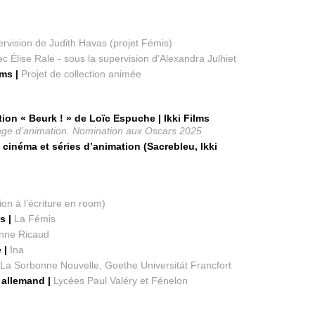
ervision de Judith Havas (projet Fémis)
c Élise Rale - sous la supervision d’Alexandra Julhiet
lms |
Projet de collection animée
ion « Beurk ! » de Loïc Espuche | Ikki Films
rage d’animation. Nomination aux Oscars 2025
cinéma et séries d’animation (Sacrebleu, Ikki
tion à l’écriture en room)
es |
La Fémis
nne Ricaud
e |
Ina
|
La Sorbonne Nouvelle, Goethe Universität Francfort
 allemand |
Lycées Paul Valéry et Fénelon