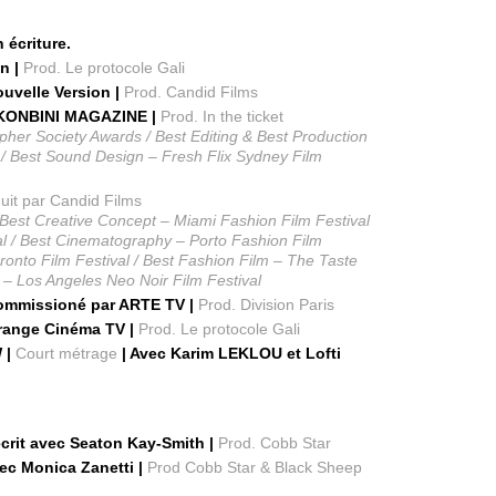
n écriture.
on |
Prod. Le protocole Gali
ouvelle Version |
Prod. Candid Films
n KONBINI MAGAZINE |
Prod. In the ticket
er Society Awards / Best Editing & Best Production
/ Best Sound Design – Fresh Flix Sydney Film
uit par Candid Films
 Best Creative Concept – Miami Fashion Film Festival
al / Best Cinematography – Porto Fashion Film
oronto Film Festival / Best Fashion Film – The Taste
 – Los Angeles Neo Noir Film Festival
ommissioné par ARTE TV |
Prod. Division Paris
Orange Cinéma TV |
Prod. Le protocole Gali
 |
Court métrage
| Avec Karim LEKLOU et Lofti
crit avec Seaton Kay-Smith |
Prod. Cobb Star
vec Monica Zanetti |
Prod Cobb Star & Black Sheep