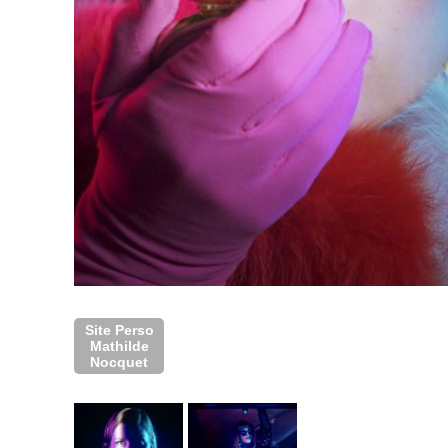
Site Perso
Mathilde
Nocquet