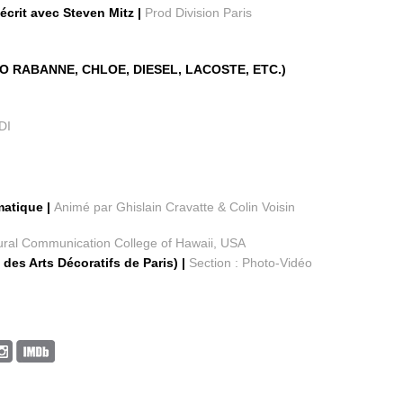
écrit avec Steven Mitz |
Prod Division Paris
O RABANNE, CHLOE, DIESEL, LACOSTE, ETC.)
DI
matique |
Animé par Ghislain Cravatte & Colin Voisin
tural Communication College of Hawaii, USA
des Arts Décoratifs de Paris) |
Section : Photo-Vidéo