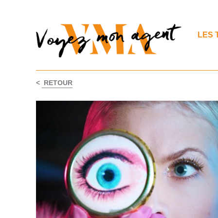
LES 
<
RETOUR