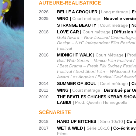
AUTEURE-REALISATRICE
2026
BELLE A CROQUER |
Long métrage
| E
2025
WING |
Court métrage
| Nouvelle versi
STRANGE BEAUTY |
Court métrage
| N
2018
LOVE CAR |
Court métrage
| Diffusio
Gold Award – New Zealand Cinematograph
Design – NYC Independent Film Festival 
Festival
2016
MIDNIGHT WALK |
Court Métrage
|
Prod
Best Web Series – Venice Film Festival /
/ Best Drama – Fresh Flix Sydney Festiv
Festival / Best Short Film – Wildsound T
Award Los Angeles / Festival Gold Award
2014
SUMMER OF SOUL |
Court métrage
| C
2011
WING |
Court métrage
| Distribué par 
2010
THE BEATLES CHICHES KEBAB SHOW
LABIDI |
Prod. Quentin Henneguelle
SCÉNARISTE
2018
HAND-UP BITCHES |
Série 10x10
| Co-é
2017
WET & WILD |
Série 10x10
| Co-écrit a
Films