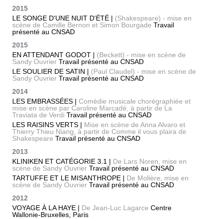
2015
LE SONGE D'UNE NUIT D'ÉTÉ |
(Shakespeare) - mise en
scène de Camille Bernon et Simon Bourgade
Travail
présenté au CNSAD
2015
EN ATTENDANT GODOT |
(Beckett) - mise en scène de
Sandy Ouvrier
Travail présenté au CNSAD
LE SOULIER DE SATIN |
(Paul Claudel) - mise en scène de
Sandy Ouvrier
Travail présenté au CNSAD
2014
LES EMBRASSÉES |
Comédie musicale chorégraphiée et
mise en scène par Caroline Marcadé, à partir de La
Traviata de Verdi
Travail présenté au CNSAD
LES RAISINS VERTS |
Mise en scène de Anna Alvaro et
Thierry Thieu Niang, à partir de Comme il vous plaira de
Shakespeare
Travail présenté au CNSAD
2013
KLINIKEN ET CATÉGORIE 3.1 |
De Lars Noren, mise en
scène de Sandy Ouvrier
Travail présenté au CNSAD
TARTUFFE ET LE MISANTHROPE |
De Molière, mise en
scène de Sandy Ouvrier
Travail présenté au CNSAD
2012
VOYAGE À LA HAYE |
De Jean-Luc Lagarce
Centre
Wallonie-Bruxelles, Paris