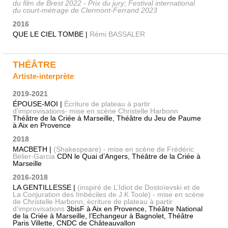
du film de Brest 2022 - Prix du jury; Festival international
du court-métrage de Clermont-Ferrand 2023
2016
QUE LE CIEL TOMBE |
Rémi BASSALER
THÉÂTRE
Artiste-interprète
2019-2021
ÉPOUSE-MOI |
Écriture de plateau à partir
d’improvisations- mise en scène Christelle Harbonn
Théâtre de la Criée à Marseille, Théâtre du Jeu de Paume
à Aix en Provence
2018
MACBETH |
(Shakespeare) - mise en scène de Frédéric
Bélier-Garcia
CDN le Quai d’Angers, Théâtre de la Criée à
Marseille
2016-2018
LA GENTILLESSE |
(inspiré de L’Idiot de Dostoïevski et de
La Conjuration des Imbéciles de J.K Toole) - mise en scène
de Christelle Harbonn, écriture de plateau à partir
d’improvisations
3bisF à Aix en Provence, Théâtre National
de la Criée à Marseille, l’Echangeur à Bagnolet, Théâtre
Paris Villette, CNDC de Châteauvallon