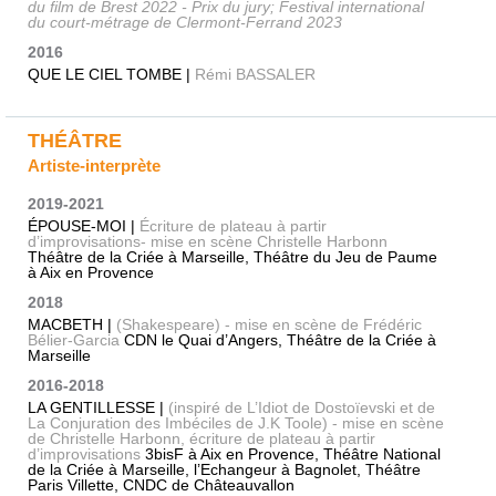
du film de Brest 2022 - Prix du jury; Festival international
du court-métrage de Clermont-Ferrand 2023
2016
QUE LE CIEL TOMBE |
Rémi BASSALER
THÉÂTRE
Artiste-interprète
2019-2021
ÉPOUSE-MOI |
Écriture de plateau à partir
d’improvisations- mise en scène Christelle Harbonn
Théâtre de la Criée à Marseille, Théâtre du Jeu de Paume
à Aix en Provence
2018
MACBETH |
(Shakespeare) - mise en scène de Frédéric
Bélier-Garcia
CDN le Quai d’Angers, Théâtre de la Criée à
Marseille
2016-2018
LA GENTILLESSE |
(inspiré de L’Idiot de Dostoïevski et de
La Conjuration des Imbéciles de J.K Toole) - mise en scène
de Christelle Harbonn, écriture de plateau à partir
d’improvisations
3bisF à Aix en Provence, Théâtre National
de la Criée à Marseille, l’Echangeur à Bagnolet, Théâtre
Paris Villette, CNDC de Châteauvallon