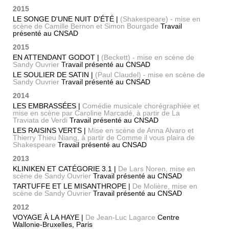
2015
LE SONGE D'UNE NUIT D'ÉTÉ |
(Shakespeare) - mise en
scène de Camille Bernon et Simon Bourgade
Travail
présenté au CNSAD
2015
EN ATTENDANT GODOT |
(Beckett) - mise en scène de
Sandy Ouvrier
Travail présenté au CNSAD
LE SOULIER DE SATIN |
(Paul Claudel) - mise en scène de
Sandy Ouvrier
Travail présenté au CNSAD
2014
LES EMBRASSÉES |
Comédie musicale chorégraphiée et
mise en scène par Caroline Marcadé, à partir de La
Traviata de Verdi
Travail présenté au CNSAD
LES RAISINS VERTS |
Mise en scène de Anna Alvaro et
Thierry Thieu Niang, à partir de Comme il vous plaira de
Shakespeare
Travail présenté au CNSAD
2013
KLINIKEN ET CATÉGORIE 3.1 |
De Lars Noren, mise en
scène de Sandy Ouvrier
Travail présenté au CNSAD
TARTUFFE ET LE MISANTHROPE |
De Molière, mise en
scène de Sandy Ouvrier
Travail présenté au CNSAD
2012
VOYAGE À LA HAYE |
De Jean-Luc Lagarce
Centre
Wallonie-Bruxelles, Paris