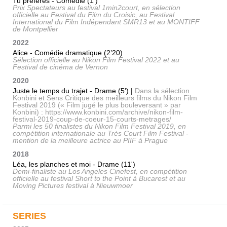
Tu préfères - Comédie (1')
Prix Spectateurs au festival 1min2court, en sélection
officielle au Festival du Film du Croisic, au Festival
International du Film Indépendant SMR13 et au MONTIFF
de Montpellier
2022
Alice - Comédie dramatique (2’20)
Sélection officielle au Nikon Film Festival 2022 et au
Festival de cinéma de Vernon
2020
Juste le temps du trajet - Drame (5') |
Dans la sélection
Konbini et Sens Critique des meilleurs films du Nikon Film
Festival 2019 (« Film jugé le plus bouleversant » par
Konbini) : https://www.konbini.com/archive/nikon-film-
festival-2019-coup-de-coeur-15-courts-metrages/
Parmi les 50 finalistes du Nikon Film Festival 2019, en
compétition internationale au Très Court Film Festival -
mention de la meilleure actrice au PIIF à Prague
2018
Léa, les planches et moi - Drame (11')
Demi-finaliste au Los Angeles Cinefest, en compétition
officielle au festival Short to the Point à Bucarest et au
Moving Pictures festival à Nieuwmoer
SERIES