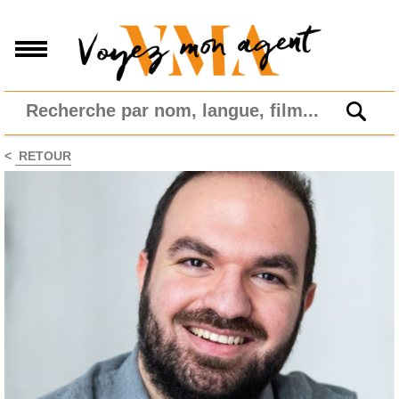
<
RETOUR