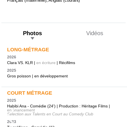
Français (maternelle), Anglais (courant)
Photos
Vidéos
LONG-MÉTRAGE
2026
Clara VS. KLR |
en écriture
| Récifilms
2025
Gros poisson | en développement
COURT MÉTRAGE
2025
Habibi Ana - Comédie (24') | Production : Héritage Films |
en financement
Sélection aux Talents en Court au Comedy Club
2023