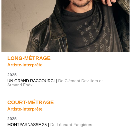
LONG-MÉTRAGE
Artiste-interprète
2025
UN GRAND RACCOURCI |
De Clément Devilliers et
Armand Foëx
COURT-MÉTRAGE
Artiste-interprète
2025
MONTPARNASSE 25 |
De Léonard Faugières