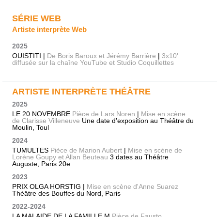
SÉRIE WEB
Artiste interprète Web
2025
OUISTITI |
De Boris Baroux et Jérémy Barrière
|
3x10'
diffusée sur la chaîne YouTube et Studio Coquillettes
ARTISTE INTERPRÈTE THÉÂTRE
2025
LE 20 NOVEMBRE
Pièce de Lars Noren
|
Mise en scène
de Clarisse Villeneuve
Une date d’exposition au Théâtre du
Moulin, Toul
2024
TUMULTES
Pièce de Marion Aubert
|
Mise en scène de
Lorène Goupy et Allan Beuteau
3 dates au Théâtre
Auguste, Paris 20e
2023
PRIX OLGA HORSTIG |
Mise en scène d'Anne Suarez
Théâtre des Bouffes du Nord, Paris
2022-2024
LA MALAIDE DE LA FAMILLE M
Pièce de Fausto