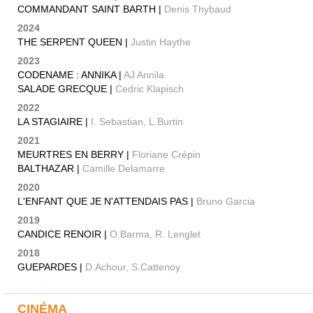
COMMANDANT SAINT BARTH |
Denis Thybaud
2024
THE SERPENT QUEEN |
Justin Haythe
2023
CODENAME : ANNIKA |
AJ Annila
SALADE GRECQUE |
Cedric Klapisch
2022
LA STAGIAIRE |
I. Sebastian, L.Burtin
2021
MEURTRES EN BERRY |
Floriane Crépin
BALTHAZAR |
Camille Delamarre
2020
L'ENFANT QUE JE N'ATTENDAIS PAS |
Bruno Garcia
2019
CANDICE RENOIR |
O.Barma, R. Lenglet
2018
GUEPARDES |
D.Achour, S.Cattenoy
CINÉMA