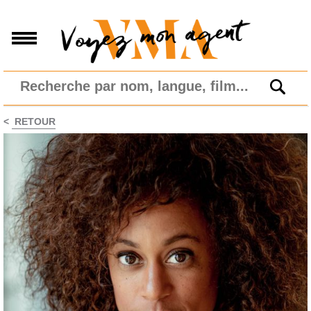
<
RETOUR