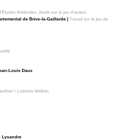
'Études théâtrales, étude sur le jeu d'acteur.
temental de Brive-la-Gaillarde |
Travail sur le jeu de
ouette
Jean-Louis Daux
uthier / Ludivine Malbec
e
Lysandre