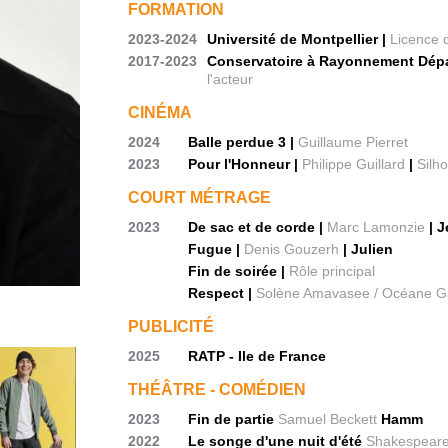
FORMATION
2023-2024
Université de Montpellier |
Licence d
2017-2023
Conservatoire à Rayonnement Dépar
l'acteur
CINÉMA
2024
Balle perdue 3 |
Guillaume Pierret
2023
Pour l'Honneur |
Philippe Guillard
|
Silh
COURT MÉTRAGE
2023
De sac et de corde |
Marc Lamonzie
| 
Fugue |
Denis Gouzerh
| Julien
Fin de soirée |
Rôle principal
Respect |
Solène Amavasee / Océane Ga
PUBLICITÉ
2025
RATP - Ile de France
THÉÂTRE - COMÉDIEN
2023
Fin de partie
Samuel Beckett
Hamm
2022
Le songe d'une nuit d'été
Shakespear