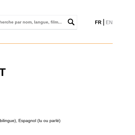
|
FR
EN
T
bilingue), Espagnol (lu ou parlé)