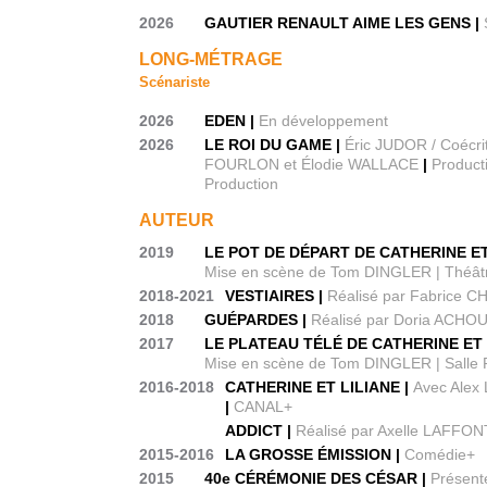
2026
GAUTIER RENAULT AIME LES GENS |
LONG-MÉTRAGE
Scénariste
2026
EDEN |
En développement
2026
LE ROI DU GAME |
Éric JUDOR / Coécri
FOURLON et Élodie WALLACE
|
Product
Production
AUTEUR
2019
LE POT DE DÉPART DE CATHERINE ET
Mise en scène de Tom DINGLER | Théât
2018-2021
VESTIAIRES |
Réalisé par Fabrice 
2018
GUÉPARDES |
Réalisé par Doria ACHO
2017
LE PLATEAU TÉLÉ DE CATHERINE ET 
Mise en scène de Tom DINGLER | Salle 
2016-2018
CATHERINE ET LILIANE |
Avec Alex
|
CANAL+
ADDICT |
Réalisé par Axelle LAFFON
2015-2016
LA GROSSE ÉMISSION |
Comédie+
2015
40e CÉRÉMONIE DES CÉSAR |
Présent