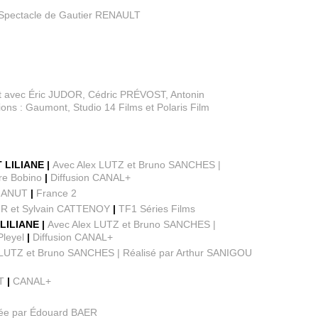
Spectacle de Gautier RENAULT
t avec Éric JUDOR, Cédric PRÉVOST, Antonin
ions : Gaumont, Studio 14 Films et Polaris Film
 LILIANE |
Avec Alex LUTZ et Bruno SANCHES |
re Bobino
|
Diffusion CANAL+
CHANUT
|
France 2
UR et Sylvain CATTENOY
|
TF1 Séries Films
LILIANE |
Avec Alex LUTZ et Bruno SANCHES |
Pleyel
|
Diffusion CANAL+
 LUTZ et Bruno SANCHES | Réalisé par Arthur SANIGOU
T
|
CANAL+
ée par Édouard BAER