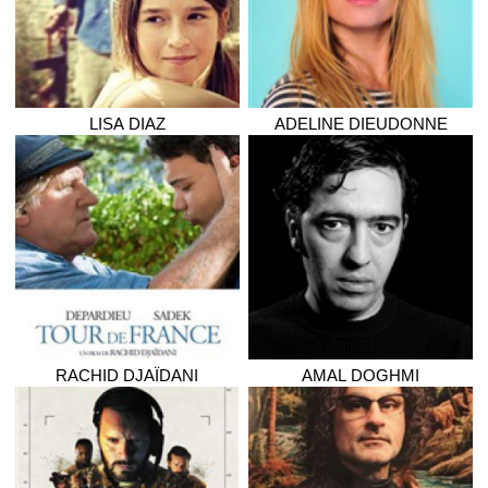
LISA
DIAZ
ADELINE
DIEUDONNE
RACHID
DJAÏDANI
AMAL
DOGHMI