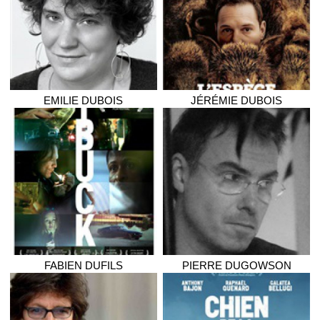
EMILIE
DUBOIS
JÉRÉMIE
DUBOIS
FABIEN
DUFILS
PIERRE
DUGOWSON