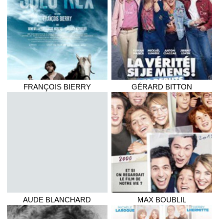
FRANÇOIS
BIERRY
GÉRARD
BITTON
AUDE
BLANCHARD
MAX
BOUBLIL