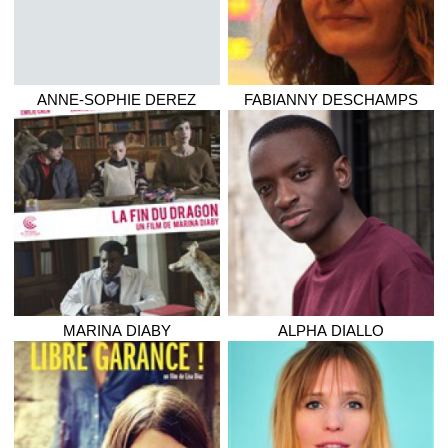
ANNE-SOPHIE
DEREZ
FABIANNY
DESCHAMPS
MARINA
DIABY
ALPHA
DIALLO